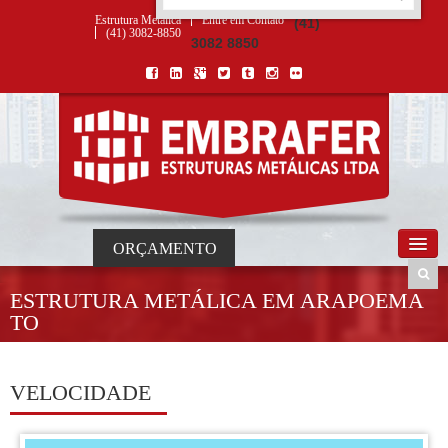
ORÇAMENTO
×
NOME *
E-MAIL *
TELEFONE *