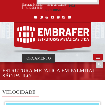
ORÇAMENTO
×
NOME *
E-MAIL *
TELEFONE *