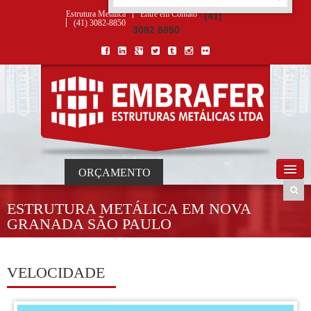
ORÇAMENTO
×
NOME *
E-MAIL *
TELEFONE *