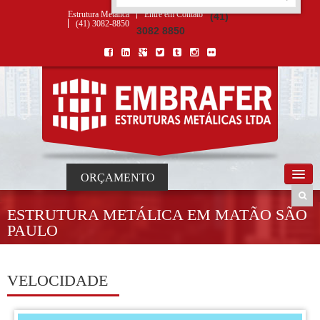
ORÇAMENTO
×
NOME *
E-MAIL *
TELEFONE *