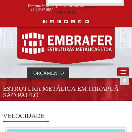
ORÇAMENTO
×
NOME *
E-MAIL *
TELEFONE *