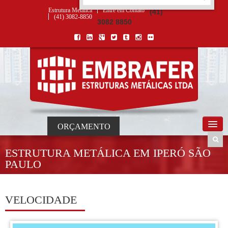
ORÇAMENTO
×
NOME *
E-MAIL *
TELEFONE *