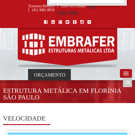
ORÇAMENTO
×
NOME *
E-MAIL *
TELEFONE *