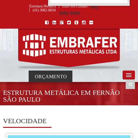
ORÇAMENTO
×
NOME *
E-MAIL *
TELEFONE *