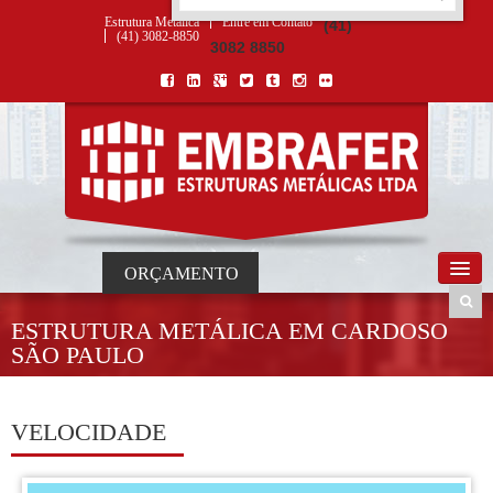
ORÇAMENTO
×
NOME *
E-MAIL *
TELEFONE *