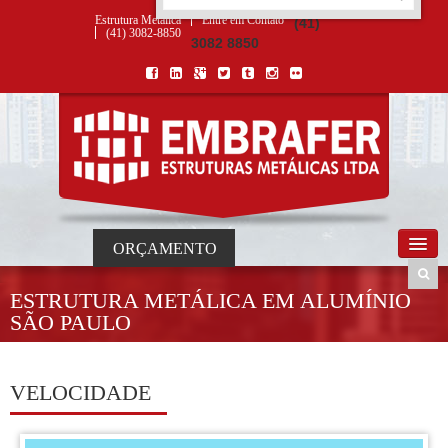
ORÇAMENTO
×
NOME *
E-MAIL *
TELEFONE *