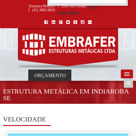
ORÇAMENTO
×
NOME *
E-MAIL *
TELEFONE *