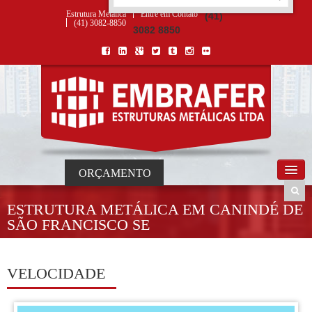
ORÇAMENTO
×
NOME *
E-MAIL *
TELEFONE *