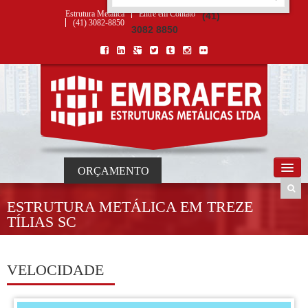
ORÇAMENTO
×
NOME *
E-MAIL *
TELEFONE *