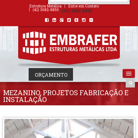
ORÇAMENTO
×
NOME *
E-MAIL *
TELEFONE *